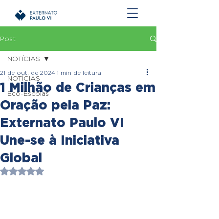
Post
NOTÍCIAS
21 de out. de 2024
1 min de leitura
NOTÍCIAS
1 Milhão de Crianças em
Eco-Escolas
Oração pela Paz:
Externato Paulo VI
Une-se à Iniciativa
Global
Avaliado com NaN de 5 estrelas.