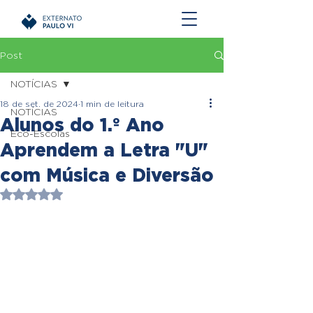
Post
NOTÍCIAS
18 de set. de 2024
1 min de leitura
NOTÍCIAS
Alunos do 1.º Ano
Eco-Escolas
Aprendem a Letra "U"
com Música e Diversão
Avaliado com NaN de 5 estrelas.