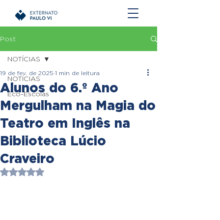
Post
NOTÍCIAS
19 de fev. de 2025
1 min de leitura
NOTÍCIAS
Alunos do 6.º Ano
Eco-Escolas
Mergulham na Magia do
Teatro em Inglês na
Biblioteca Lúcio
Craveiro
Avaliado com NaN de 5 estrelas.