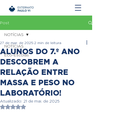
Post
NOTÍCIAS
27 de mar. de 2025
2 min de leitura
NOTÍCIAS
ALUNOS DO 7.º ANO
Eco-Escolas
DESCOBREM A
RELAÇÃO ENTRE
MASSA E PESO NO
LABORATÓRIO!
Atualizado:
21 de mai. de 2025
Avaliado com NaN de 5 estrelas.