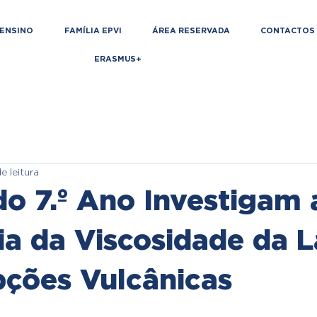
ENSINO
FAMÍLIA EPVI
ÁREA RESERVADA
CONTACTOS
ERASMUS+
e leitura
do 7.º Ano Investigam 
ia da Viscosidade da 
pções Vulcânicas
de 5 estrelas.