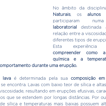
No âmbito da discipli
Naturais
, os 
alunos
participaram nu
laboratorial
 destinada 
relação entre a viscosidad
diferentes tipos de erupçõ
compreender como a 
química e a temperat
 comportamento durante uma erupção.
a 
lava
 é determinada pela sua 
composição em 
 se encontra. Lavas com baixo teor de sílica e alta
iscosidade, resultando em erupções efusivas, carac
idos que se estendem por longas distâncias. Por out
e sílica e temperaturas mais baixas possuem alta