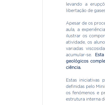
levando a erupçõ
libertação de gases
Apesar de os proce
aula, a experiênci
ilustrar os compor
atividade, os alun
variadas viscosi
acumular-se. 
Esta
geológicos complex
ciência.
Estas iniciativas
definidas pelo Min
os fenómenos e pr
estrutura interna 