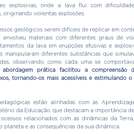
es explosivas, onde a lava flui com dificuldad
, originando violentas explosões.
ssos geológicos serem difíceis de replicar em conte
a envolveu materiais com diferentes graus de vis
tamentos da lava em erupções efusivas e explosiv
os manipularam diferentes substâncias que simula
dades, observando como cada uma se comportava
 abordagem prática facilitou a compreensão d
os, tornando-os mais acessíveis e estimulando o i
 pedagógicas estão alinhadas com as Aprendizage
istério da Educação, que destacam a importância d
ocessos relacionados com as dinâmicas da Terra,
do planeta e as consequências da sua dinâmica.