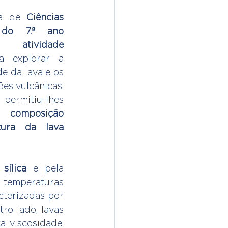
na de 
Ciências 
 do 7.º ano
ma 
atividade 
a explorar a 
e da lava e os 
es vulcânicas. 
Esta experiência permitiu-lhes 
composição 
ura da lava 
sílica
 e pela 
s temperaturas 
terizadas por 
ro lado, lavas 
 viscosidade, 