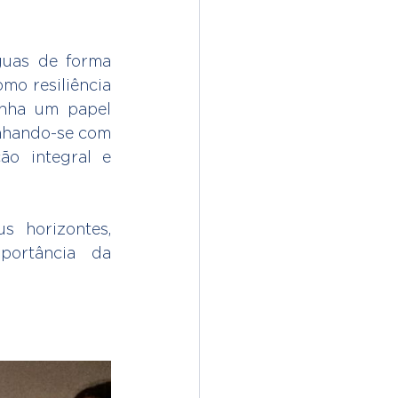
uas de forma 
o resiliência 
nha um papel 
inhando-se com 
o integral e 
s horizontes, 
ortância da 