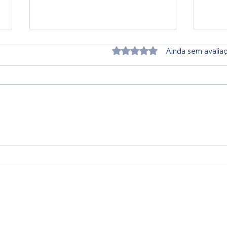
Avaliado com 0 de 5 estrel
Ainda sem avalia
6.º Ano | Fé que Cresce
Gil 
em Comunidade
pal
fina