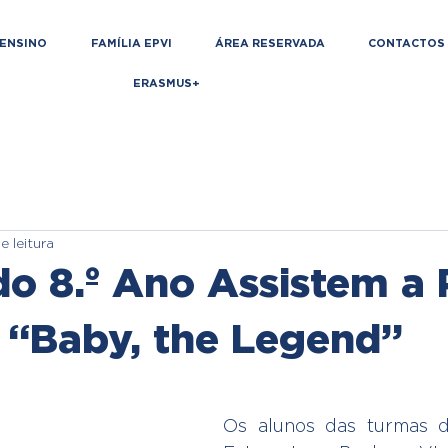
ENSINO
FAMÍLIA EPVI
ÁREA RESERVADA
CONTACTOS
ERASMUS+
e leitura
do 8.º Ano Assistem a
e “Baby, the Legend”
de 5 estrelas.
Os alunos das turmas d