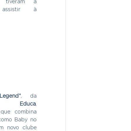
 tiveram a 
ssistir à 
Legend”
, da 
o 
Educa
, 
 que combina 
 como Baby no 
m novo clube 