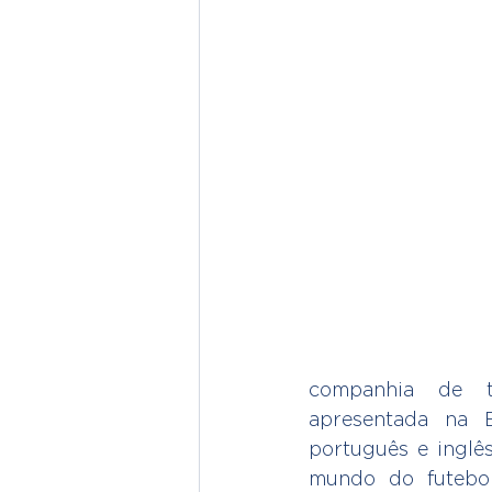
comp
apresentada na B
português e inglê
mundo do futebol