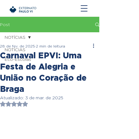
Post
NOTÍCIAS
28 de fev. de 2025
2 min de leitura
NOTÍCIAS
Carnaval EPVI: Uma
Eco-Escolas
Festa de Alegria e
União no Coração de
Braga
Atualizado:
3 de mar. de 2025
Avaliado com NaN de 5 estrelas.