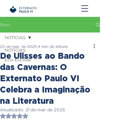
Post
NOTÍCIAS
20 de mar. de 2025
4 min de leitura
NOTÍCIAS
De Ulisses ao Bando
Eco-Escolas
das Cavernas: O
Externato Paulo VI
Celebra a Imaginação
na Literatura
Atualizado:
21 de mar. de 2025
Avaliado com NaN de 5 estrelas.