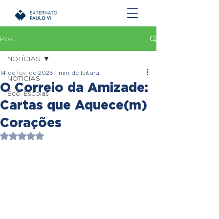
Post
NOTÍCIAS
14 de fev. de 2025
1 min de leitura
NOTÍCIAS
O Correio da Amizade:
Eco-Escolas
Cartas que Aquece(m)
Corações
Avaliado com NaN de 5 estrelas.