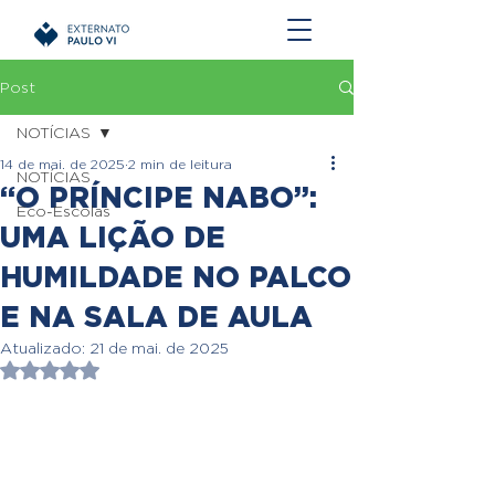
Post
NOTÍCIAS
14 de mai. de 2025
2 min de leitura
NOTÍCIAS
“O PRÍNCIPE NABO”:
Eco-Escolas
UMA LIÇÃO DE
HUMILDADE NO PALCO
E NA SALA DE AULA
Atualizado:
21 de mai. de 2025
Avaliado com NaN de 5 estrelas.