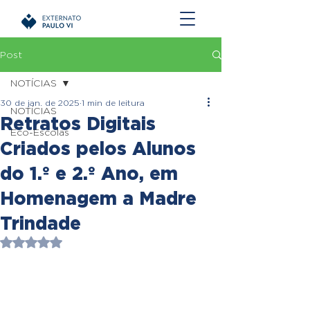
Post
NOTÍCIAS
30 de jan. de 2025
1 min de leitura
NOTÍCIAS
Retratos Digitais
Eco-Escolas
Criados pelos Alunos
do 1.º e 2.º Ano, em
Homenagem a Madre
Trindade
Avaliado com NaN de 5 estrelas.