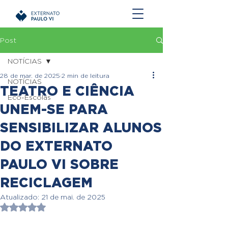
Post
NOTÍCIAS
28 de mar. de 2025
2 min de leitura
NOTÍCIAS
TEATRO E CIÊNCIA
Eco-Escolas
UNEM-SE PARA
SENSIBILIZAR ALUNOS
DO EXTERNATO
PAULO VI SOBRE
RECICLAGEM
Atualizado:
21 de mai. de 2025
Avaliado com NaN de 5 estrelas.