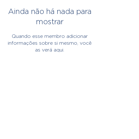
Ainda não há nada para
mostrar
Quando esse membro adicionar
informações sobre si mesmo, você
as verá aqui.
MORADA
Rua de S. Gonçalo, nº 24-30
4710 - 310
Braga