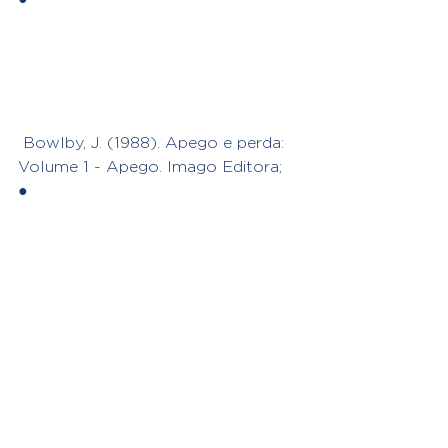
 Bowlby, J. (1988). Apego e perda: 
Volume 1 - Apego. Imago Editora;
●
 Winnicott, D. W. (1987). Os bebés e 
suas mães. Martins Fontes;
●