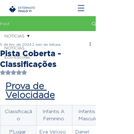
Post
NOTÍCIAS
5 de fev. de 2024
2 min de leitura
NOTÍCIAS
Pista Coberta -
Eco-Escolas
Classificações
Avaliado com NaN de 5 estrelas.
Prova de 
Velocidade
Classificaçã
Infantis A 
Infantis A 
o
Feminino 
Masculino
1ºLugar 
Eva Veloso
Daniel 