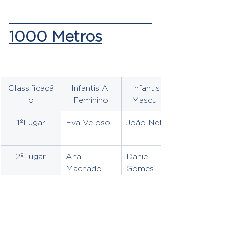
1000 Metros
Classificaçã
Infantis A 
Infantis A 
o
Feminino
Masculino
1ºLugar
Eva Veloso
João Neto
2ºLugar
Ana 
Daniel 
Machado
Gomes
3ºLugar
Clara Caldas
Duarte 
Costa