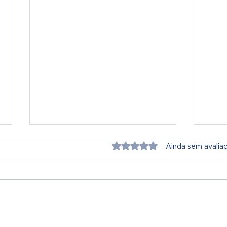
Avaliado com 0 de 5 estrel
Ainda sem avalia
6.º Ano | Fé que Cresce
Gil 