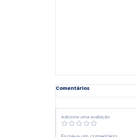
Comentários
Adicione uma avaliação
Externato Paulo VI
Escreva um comentário