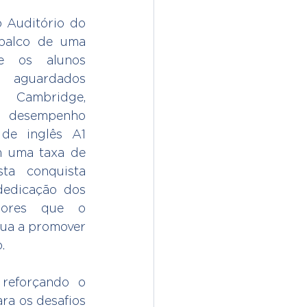
 Auditório do 
palco de uma 
e os alunos 
guardados 
ambridge, 
desempenho 
de inglês A1 
 uma taxa de 
ta conquista 
edicação dos 
lores que o 
ua a promover 
.
reforçando o 
a os desafios 