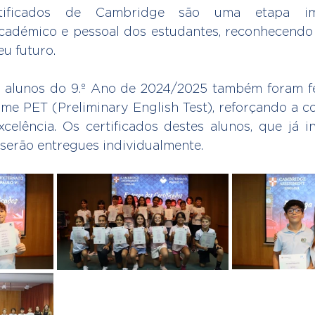
rtificados de Cambridge são uma etapa im
cadémico e pessoal dos estudantes, reconhecendo
eu futuro.
 alunos do 9.º Ano de 2024/2025 também foram fel
me PET (Preliminary English Test), reforçando a co
elência. Os certificados destes alunos, que já i
 serão entregues individualmente.