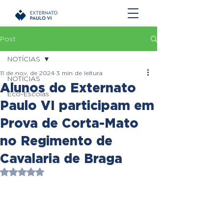
Post
NOTÍCIAS
11 de nov. de 2024
3 min de leitura
NOTÍCIAS
Alunos do Externato
Eco-Escolas
Paulo VI participam em
Prova de Corta-Mato
no Regimento de
Cavalaria de Braga
Avaliado com NaN de 5 estrelas.