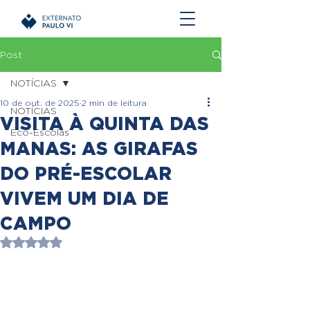
Post
NOTÍCIAS
10 de out. de 2025
2 min de leitura
NOTÍCIAS
VISITA À QUINTA DAS
Eco-Escolas
MANAS: AS GIRAFAS
DO PRÉ-ESCOLAR
VIVEM UM DIA DE
CAMPO
Avaliado com NaN de 5 estrelas.